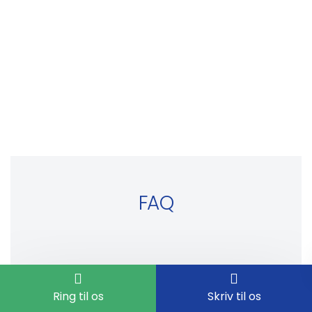
FAQ
1. Hvad inkluderer en indvendig bilrengøring?
Ring til os
Skriv til os