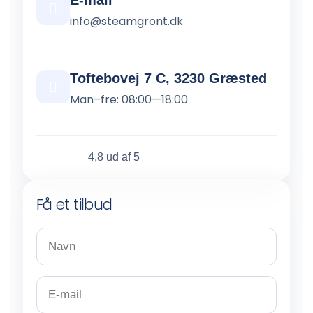
E-mail
info@steamgront.dk
Toftebovej 7 C, 3230 Græsted
Man–fre: 08:00—18:00
4,8 ud af 5
Få et tilbud
N
a
v
n
E
*
-