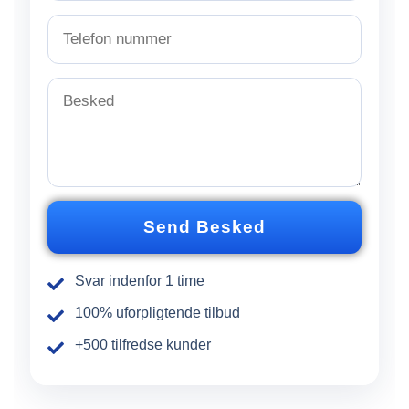
m
a
T
i
e
l
l
*
e
B
f
e
o
s
n
k
n
e
u
d
m
*
m
Send Besked
e
r
Svar indenfor 1 time
100% uforpligtende tilbud
+500 tilfredse kunder