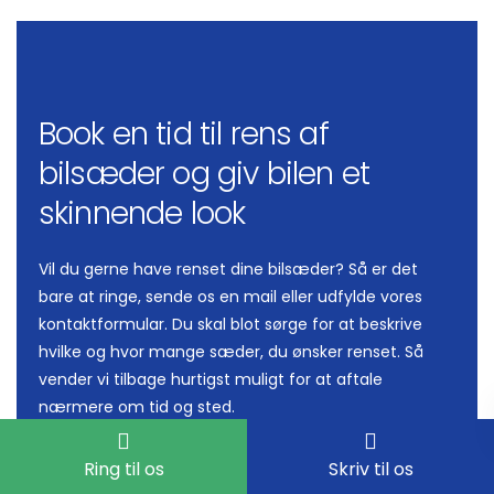
Book en tid til rens af
bilsæder og giv bilen et
skinnende look
Vil du gerne have renset dine bilsæder? Så er det
bare at ringe, sende os en mail eller udfylde vores
kontaktformular. Du skal blot sørge for at beskrive
hvilke og hvor mange sæder, du ønsker renset. Så
vender vi tilbage hurtigst muligt for at aftale
nærmere om tid og sted.
Det tager ikke mange øjeblikke, og inden længe har
Ring til os
Skriv til os
du en bil, som er lige så lækker at køre rundt i, som da