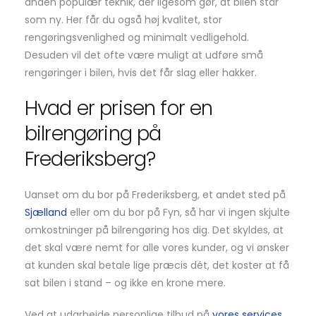
anden populær teknik, der ligesom gør, at bilen står
som ny. Her får du også høj kvalitet, stor
rengøringsvenlighed og minimalt vedligehold.
Desuden vil det ofte være muligt at udføre små
rengøringer i bilen, hvis det får slag eller hakker.
Hvad er prisen for en
bilrengøring på
Frederiksberg?
Uanset om du bor på Frederiksberg, et andet sted på
Sjælland
eller om du bor på Fyn, så har vi ingen skjulte
omkostninger på bilrengøring hos dig. Det skyldes, at
det skal være nemt for alle vores kunder, og vi ønsker
at kunden skal betale lige præcis dét, det koster at få
sat bilen i stand – og ikke en krone mere.
Ved at udarbejde personlige tilbud på
vores services
,