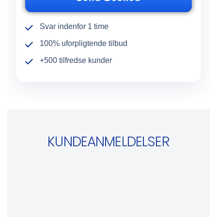
e
r
Svar indenfor 1 time
100% uforpligtende tilbud
+500 tilfredse kunder
KUNDEANMELDELSER