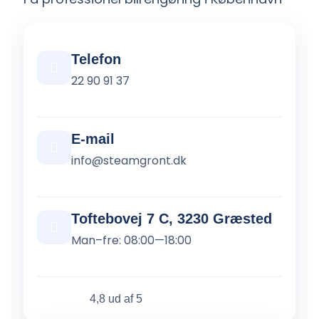
Telefon
22 90 91 37
E-mail
info@steamgront.dk
Toftebovej 7 C, 3230 Græsted
Man–fre: 08:00—18:00
4,8 ud af 5