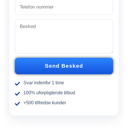
a
T
i
e
l
l
*
e
B
f
e
o
s
n
k
n
e
u
d
m
*
m
Send Besked
e
r
Svar indenfor 1 time
100% uforpligtende tilbud
+500 tilfredse kunder