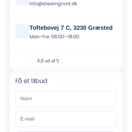
info@steamgront.dk
Toftebovej 7 C, 3230 Græsted
Man–fre: 08:00—18:00
4,8 ud af 5
Få et tilbud
N
a
v
n
E
*
-
m