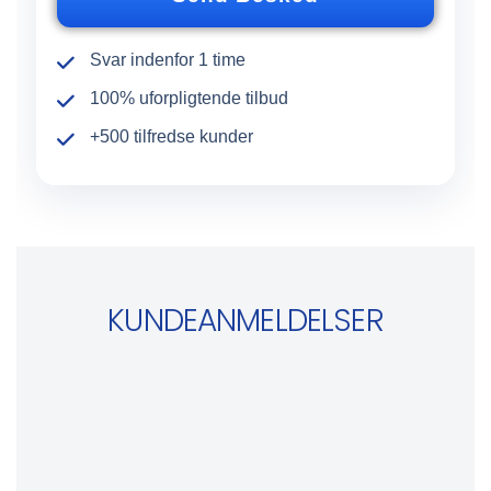
e
r
Svar indenfor 1 time
100% uforpligtende tilbud
+500 tilfredse kunder
KUNDEANMELDELSER