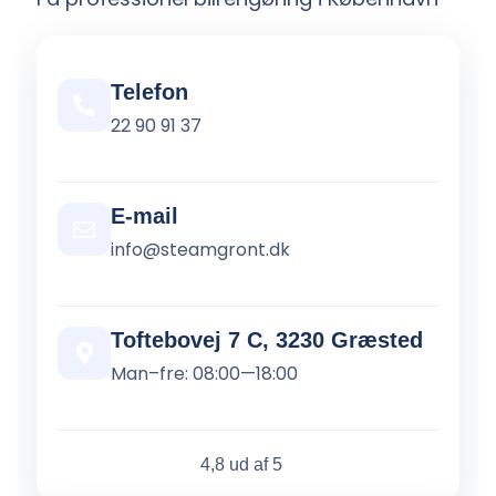
Telefon
22 90 91 37
E-mail
info@steamgront.dk
Toftebovej 7 C, 3230 Græsted
Man–fre: 08:00—18:00
4,8 ud af 5