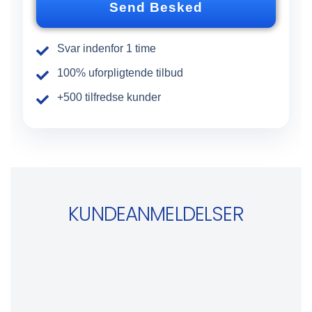
m
Send Besked
e
r
Svar indenfor 1 time
100% uforpligtende tilbud
+500 tilfredse kunder
KUNDEANMELDELSER