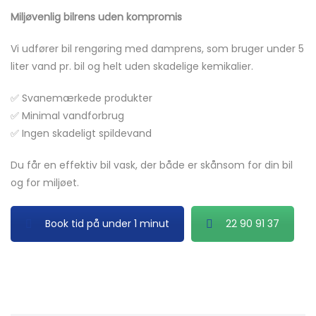
Miljøvenlig bilrens uden kompromis
Vi udfører bil rengøring med damprens, som bruger under 5
liter vand pr. bil og helt uden skadelige kemikalier.
✅ Svanemærkede produkter
✅ Minimal vandforbrug
✅ Ingen skadeligt spildevand
Du får en effektiv bil vask, der både er skånsom for din bil
og for miljøet.
Book tid på under 1 minut
22 90 91 37