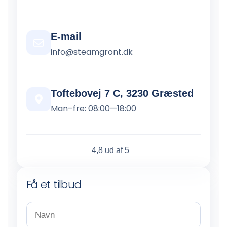
E-mail
info@steamgront.dk
Toftebovej 7 C, 3230 Græsted
Man–fre: 08:00—18:00
4,8 ud af 5
Få et tilbud
N
a