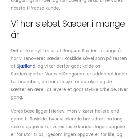
Klargøringsfirmaer, og forhåbentlig vil du blive vores
næste tilfredse kunde.
Vi har slebet Sæder i mange
år
Det er ikke nyt for os at Rengøre Sæder. I mange år
har vi renoveret Sæder i Roskilde såvel som på resten
af
Sjælland
, og vi tør derfor godt kalde os
Sæderksperter. Vores bilRengørere er uddannet inden
for branchen, de har alle øje for detaljen og de
sætter en ære i at levere et godt stykke arbejde. Hver
gang.
Vores base ligger i Herlev, men vi kører hellere end
gerne til Roskilde, hvor vi allerede har udført en lang
række opgaver for vores faste kunder. Ingen opgave
er for stor til os, ligesom ingen opgave er for lille, og