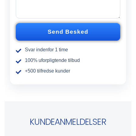
n
k
n
e
u
d
m
*
m
Send Besked
e
r
Svar indenfor 1 time
100% uforpligtende tilbud
+500 tilfredse kunder
KUNDEANMELDELSER