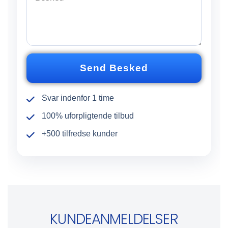
e
o
s
n
k
n
e
u
d
m
*
m
Send Besked
e
r
Svar indenfor 1 time
100% uforpligtende tilbud
+500 tilfredse kunder
KUNDEANMELDELSER