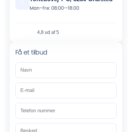
Man–fre: 08:00—18:00
4,8 ud af 5
Få et tilbud
N
a
v
n
E
*
-
m
a
T
i
e
l
l
*
e
B
f