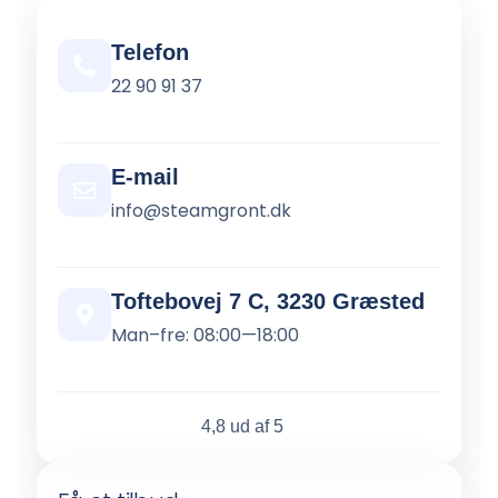
Telefon
22 90 91 37
E-mail
info@steamgront.dk
Toftebovej 7 C, 3230 Græsted
Man–fre: 08:00—18:00
4,8 ud af 5