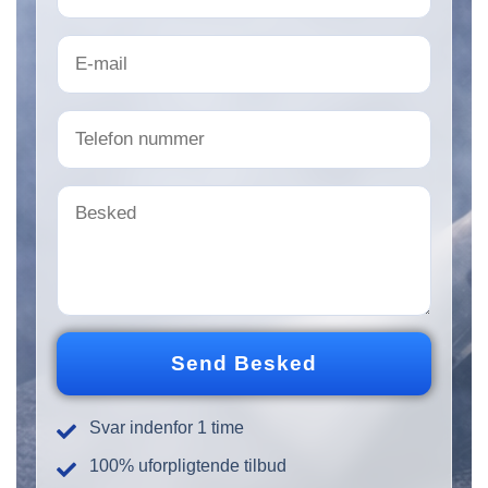
v
n
E
*
-
m
a
T
i
e
l
l
*
e
B
f
e
o
s
n
k
n
e
u
d
m
*
m
Send Besked
e
r
Svar indenfor 1 time
100% uforpligtende tilbud