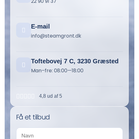
22 90 91 37
E-mail
info@steamgront.dk
Toftebovej 7 C, 3230 Græsted
Man–fre: 08:00—18:00
4,8 ud af 5
Få et tilbud
N
a