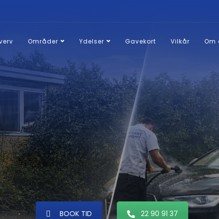
verv
Områder
Ydelser
Gavekort
Vilkår
Om 
Bilrengøring Valby
BOOK TID
22 90 91 37