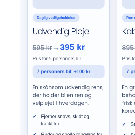
Daglig vedligeholdelse
Ren 
Udvendig Pleje
Kab
395 kr
→
595 kr
895 
Pris for 5-personers bil
Pris f
7-personers bil: +100 kr
7-p
En skånsom udvendig rens,
En g
der holder bilen ren og
beha
velplejet i hverdagen.
frisk
køreo
Fjerner snavs, skidt og
trafikfilm
St
Ruder og spejle rengøres for