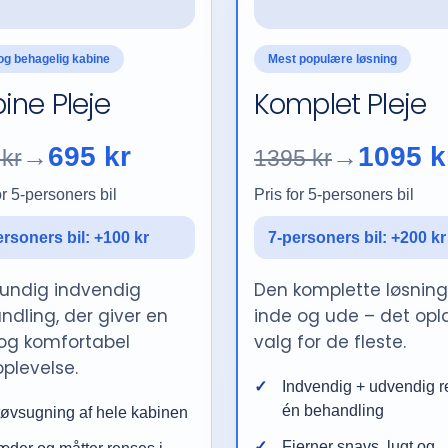
Mest populære løsning
og behagelig kabine
Komplet Pleje
ine Pleje
1095 k
695 kr
→
→
1395 kr
kr
Pris for 5-personers bil
or 5-personers bil
7-personers bil: +200 kr
ersoners bil: +100 kr
Den komplette løsning
rundig indvendig
inde og ude – det opl
ndling, der giver en
valg for de fleste.
 og komfortabel
plevelse.
Indvendig + udvendig r
én behandling
øvsugning af hele kabinen
Fjerner snavs, lugt og