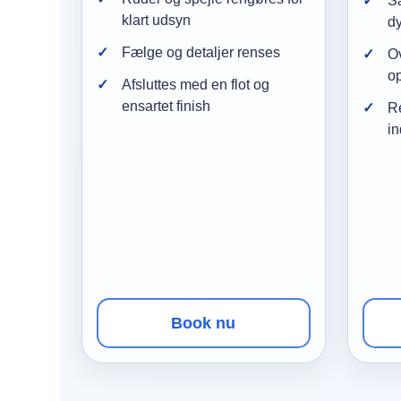
Sæ
klart udsyn
d
Fælge og detaljer renses
Ov
op
Afsluttes med en flot og
ensartet finish
Re
in
Book nu