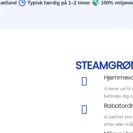
🕒
🍃
jælland
Typisk færdig på 1–2 timer
100% miljøve
STEAMGRØ
Hjemmev
Vi kører ud ti
befinder dig o
Rabatord
Vi sætter stor
efter eller må