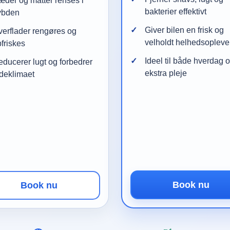
der og måtter renses i
bakterier effektivt
ybden
Giver bilen en frisk og
erflader rengøres og
velholdt helhedsopleve
friskes
Ideel til både hverdag 
ducerer lugt og forbedrer
ekstra pleje
deklimaet
Book nu
Book nu