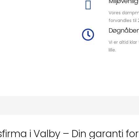
Miljøvenlig
Vores dampmet
forvandles til
Døgnåben
Vi er altid kl
lille.
firma i Valby – Din garanti for