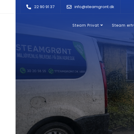
22 90 91 37
info@steamgront.dk
Steam Privat
Steam erh