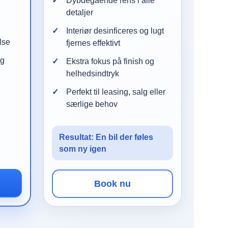
Dybdegående rens i alle
detaljer
Interiør desinficeres og lugt
lse
fjernes effektivt
og
Ekstra fokus på finish og
helhedsindtryk
Perfekt til leasing, salg eller
særlige behov
Resultat: En bil der føles
som ny igen
Book nu