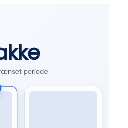
akke
grænset periode