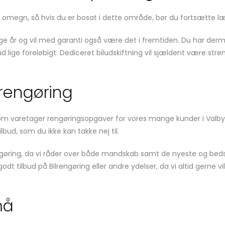
og omegn, så hvis du er bosat i dette område, bør du fortsætte l
ige år og vil med garanti også være det i fremtiden. Du har derm
ud lige foreløbigt. Dediceret biludskiftning vil sjældent være st
lrengøring
om varetager rengøringsopgaver for vores mange kunder i Valby 
ilbud, som du ikke kan takke nej til.
engøring, da vi råder over både mandskab samt de nyeste og bed
godt tilbud på Bilrengøring eller andre ydelser, da vi altid gerne
må