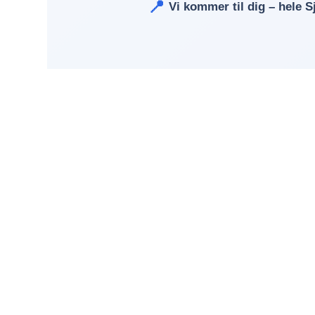
📍
Vi kommer til dig – hele S