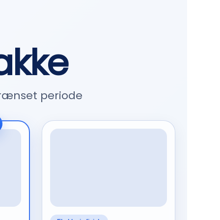
akke
grænset periode