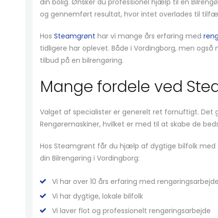
din bolig. Ønsker du professionel hjælp til en Bilreng
og gennemført resultat, hvor intet overlades til tilf
Hos
Steamgrønt
har vi mange års erfaring med
ren
tidligere har oplevet. Både i Vordingborg, men også m
tilbud på en bilrengøring.
Mange fordele ved Ste
Valget af specialister er generelt ret fornuftigt. De
Rengøremaskiner, hvilket er med til at skabe de beds
Hos Steamgrønt får du hjælp af dygtige bilfolk med en
din Bilrengøring i Vordingborg:
Vi har over 10 års erfaring med rengøringsarbejd
Vi har dygtige, lokale bilfolk
Vi laver flot og professionelt rengøringsarbejde