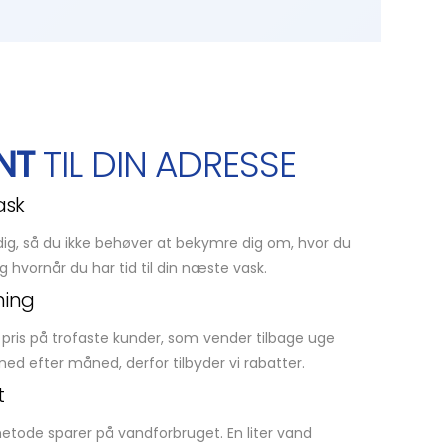
NT
TIL DIN ADRESSE
ask
l dig, så du ikke behøver at bekymre dig om, hvor du
g hvornår du har tid til din næste vask.
ning
 pris på trofaste kunder, som vender tilbage uge
ned efter måned, derfor tilbyder vi rabatter.
t
ode sparer på vandforbruget. En liter vand