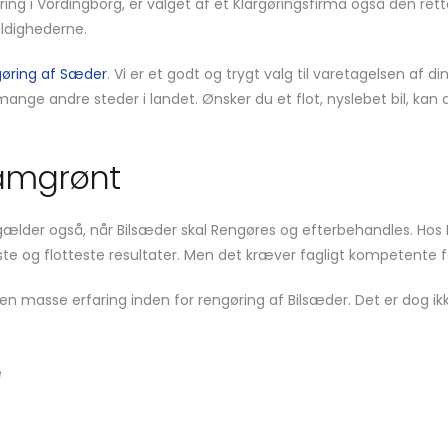
øring i Vordingborg, er valget af et Klargøringsfirma også den rette
ældighederne.
gøring af Sæder
. Vi er et godt og trygt valg til varetagelsen af 
ange andre steder i landet. Ønsker du et flot, nyslebet bil, kan du
amgrønt
t gælder også, når Bilsæder skal Rengøres og efterbehandles. Hos 
te og flotteste resultater. Men det kræver fagligt kompetente f
 masse erfaring inden for rengøring af Bilsæder. Det er dog ikke 
e