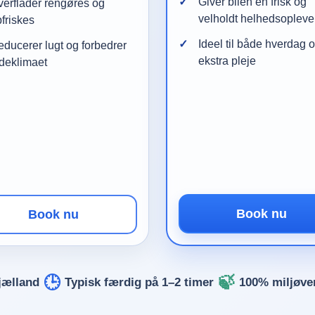
Giver bilen en frisk og
erflader rengøres og
velholdt helhedsopleve
friskes
Ideel til både hverdag 
ducerer lugt og forbedrer
ekstra pleje
deklimaet
Book nu
Book nu
🕒
🍃
jælland
Typisk færdig på 1–2 timer
100% miljøve