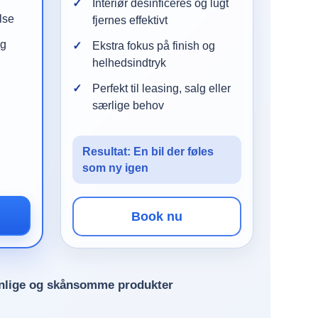
Interiør desinficeres og lugt
lse
fjernes effektivt
og
Ekstra fokus på finish og
helhedsindtryk
Perfekt til leasing, salg eller
særlige behov
Resultat: En bil der føles
som ny igen
Book nu
nlige og skånsomme produkter