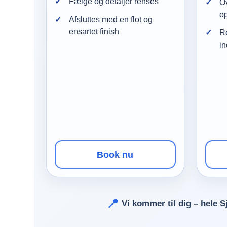
Fælge og detaljer renses
Ov
op
Afsluttes med en flot og
ensartet finish
Re
in
Book nu
📍
Vi kommer til dig – hele S