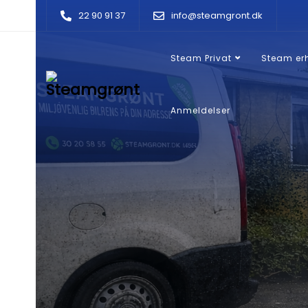
22 90 91 37
info@steamgront.dk
Steam Privat
Steam er
Anmeldelser
B