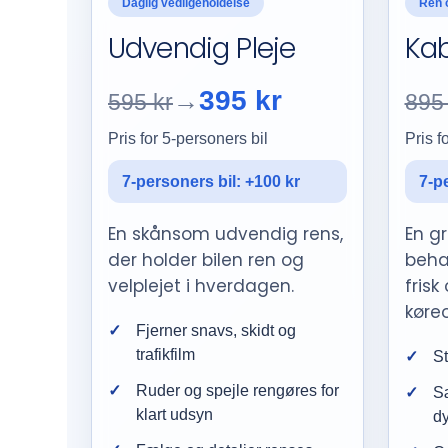
Daglig vedligeholdelse
Ren 
Udvendig Pleje
Kab
395 kr
→
595 kr
895 
Pris for 5-personers bil
Pris f
7-personers bil: +100 kr
7-p
En skånsom udvendig rens,
En g
der holder bilen ren og
beha
velplejet i hverdagen.
frisk
køreo
Fjerner snavs, skidt og
trafikfilm
St
Ruder og spejle rengøres for
Sæ
klart udsyn
d