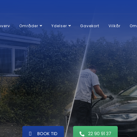
hverv
Områder
Ydelser
Gavekort
Vilkår
Om
ilrengøring Vordingbo
BOOK TID
22 90 91 37