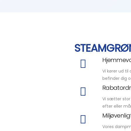
STEAMGRØ
Hjemmev
Vi kører ud ti
befinder dig o
Rabatord
Vi sætter stor
efter eller må
Miljøvenlig
Vores dampmet