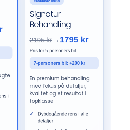
Eksklusiv finish
Signatur
Behandling
r
1795 kr
→
2195 kr
Pris for 5-personers bil
7-personers bil: +200 kr
agte
En premium behandling
med fokus på detaljer,
kvalitet og et resultat i
ens i
topklasse.
Dybdegående rens i alle
detaljer