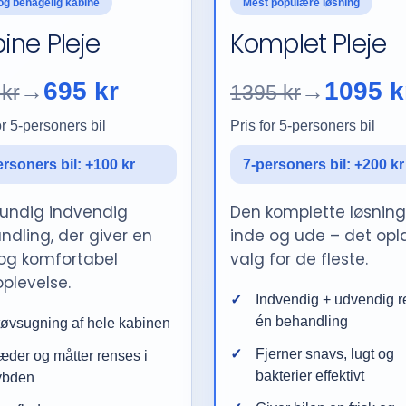
Mest populære løsning
og behagelig kabine
Komplet Pleje
ine Pleje
1095 k
695 kr
→
→
1395 kr
kr
Pris for 5-personers bil
or 5-personers bil
7-personers bil: +200 kr
ersoners bil: +100 kr
Den komplette løsning
rundig indvendig
inde og ude – det opl
ndling, der giver en
valg for de fleste.
 og komfortabel
plevelse.
Indvendig + udvendig r
én behandling
øvsugning af hele kabinen
Fjerner snavs, lugt og
der og måtter renses i
bakterier effektivt
ybden