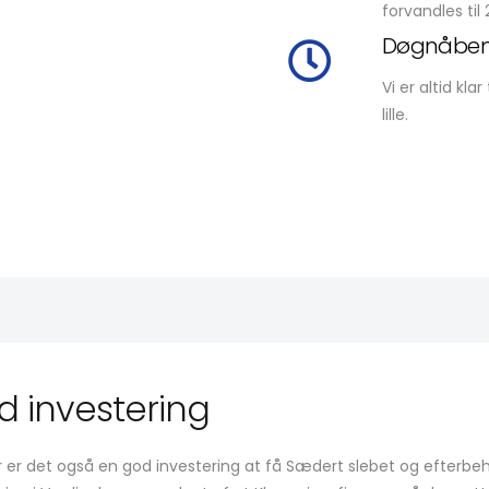
forvandles til
Døgnåben
Vi er altid kl
lille.
d investering
for er det også en god investering at få Sædert slebet og efter